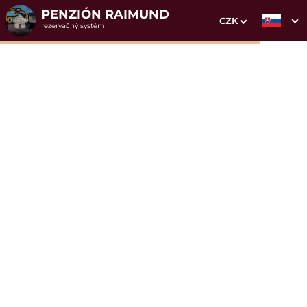
PENZIÓN RAIMUND
CZK
rezervačný systém
1. Výber pobytu
2. Doplnkové služby
3. Vaše údaje
Dátum príchodu
Dátum odchodu
Prosím vyberte
Prosím vyberte
Inšpirujte sa akciovými pobytmi
Cena od
160 EUR
izba/noc