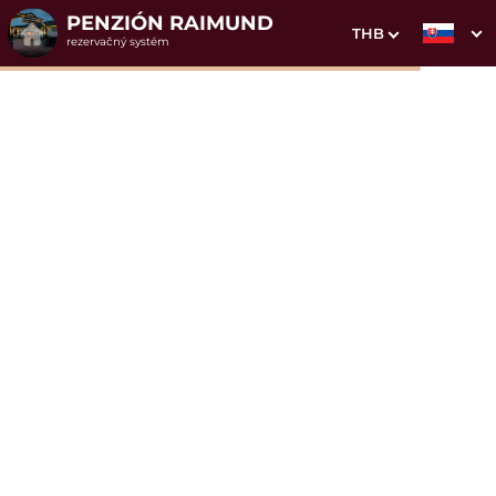
PENZIÓN RAIMUND
THB
rezervačný systém
1. Výber pobytu
2. Doplnkové služby
3. Vaše údaje
Dátum príchodu
Dátum odchodu
Prosím vyberte
Prosím vyberte
Inšpirujte sa akciovými pobytmi
Cena od
160 EUR
izba/noc