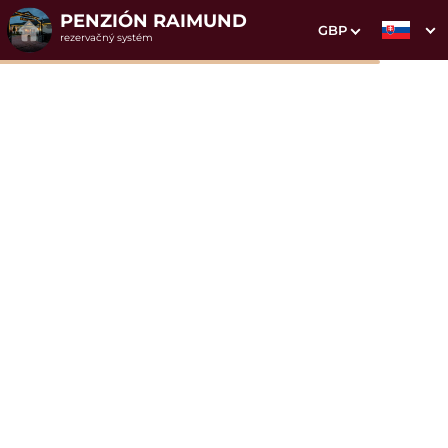
PENZIÓN RAIMUND
GBP
rezervačný systém
1. Výber pobytu
2. Doplnkové služby
3. Vaše údaje
Dátum príchodu
Dátum odchodu
Prosím vyberte
Prosím vyberte
Inšpirujte sa akciovými pobytmi
Cena od
160 EUR
izba/noc